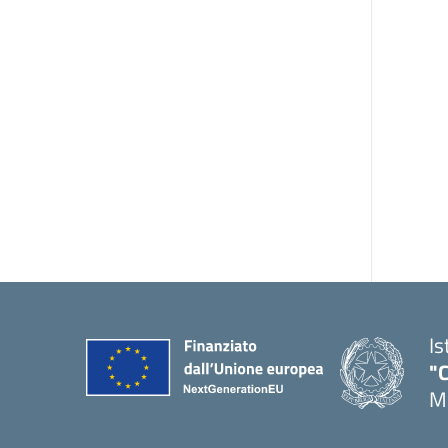
Is
"C
Me
— 