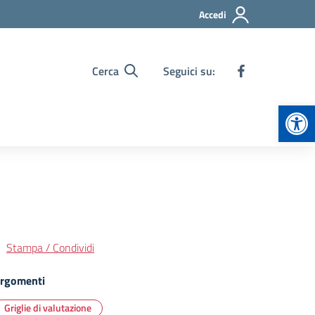
Accedi
Cerca
Seguici su:
Apr
Stampa / Condividi
rgomenti
Griglie di valutazione