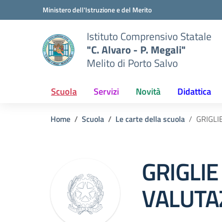
Vai ai contenuti
Vai al menu di navigazione
Vai al footer
Ministero dell'Istruzione e del Merito
Istituto Comprensivo Statale
"C. Alvaro - P. Megali"
Melito di Porto Salvo
Scuola
Servizi
Novità
Didattica
Home
Scuola
Le carte della scuola
GRIGLI
GRIGLIE
VALUTA