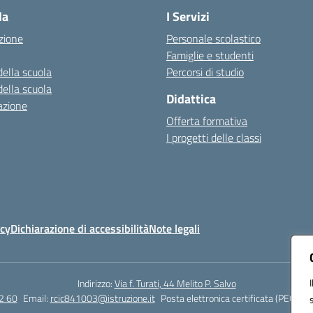
la
I Servizi
zione
Personale scolastico
Famiglie e studenti
della scuola
Percorsi di studio
della scuola
Didattica
azione
Offerta formativa
I progetti delle classi
icy
Dichiarazione di accessibilità
Note legali
Indirizzo:
Via f. Turati, 44 Melito P. Salvo
2 60
Email:
rcic841003@istruzione.it
Posta elettronica certificata (PEC):
rc