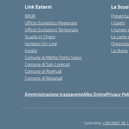
Link Esterni
La Scuo
MIUR
Presenta
Ufficio Scolastico Regionale
I luoghi
Ufficio Scolastico Territoriale
I numeri 
Scuola in Chiaro
Le carte 
Iscrizioni On Line
Organizz
Invalsi
La storia
Comune di Melito Porto Salvo
Comune di San Lorenzo
Comune di Roghudi
Comune di Bagaladi
Amministrazione trasparente
Albo Online
Privacy Pol
Centralino:
+39 0965 78 1