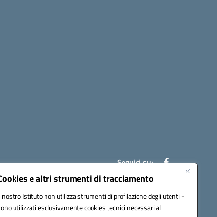
Seguici su:
Cookies e altri strumenti di tracciamento
Il nostro Istituto non utilizza strumenti di profilazione degli utenti -
ic841003@pec.istruzione.it
sono utilizzati esclusivamente cookies tecnici necessari al