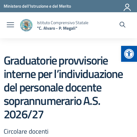
Vai ai contenuti
Vai al menu di navigazione
Vai al footer
Ministero dell'Istruzione e del Merito
Istituto Comprensivo Statale
"C. Alvaro - P. Megali"
Apr
Graduatorie provvisorie
interne per l’individuazione
del personale docente
soprannumerario A.S.
2026/27
Circolare docenti