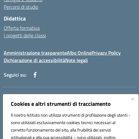
Percorsi di studio
Didattica
Offerta formativa
I progetti delle classi
Amministrazione trasparente
Albo Online
Privacy Policy
Dichiarazione di accessibilità
Note legali
Seguici su:
Indirizzo:
Via f. Turati, 44 Melito P. Salvo
Centralino:
Cookies e altri strumenti di tracciamento
+39 0965 78 12 60
Email:
rcic841003@istruzione.it
Posta elettronica certificata (PEC):
rcic841003@pec.istruzione.it
Il nostro Istituto non utilizza strumenti di profilazione degli utenti -
Codice fiscale: 92034530805
sono utilizzati esclusivamente cookies tecnici necessari al
Codice meccanografico:
rcic841003
corretto funzionamento del sito, alla fruibilità dei servizi
Codice Indice delle Pubbliche Amministrazioni (IPA): istsc_rcic841003
istituzionali e alla sua accessibilità – sono utilizzati, inoltre,