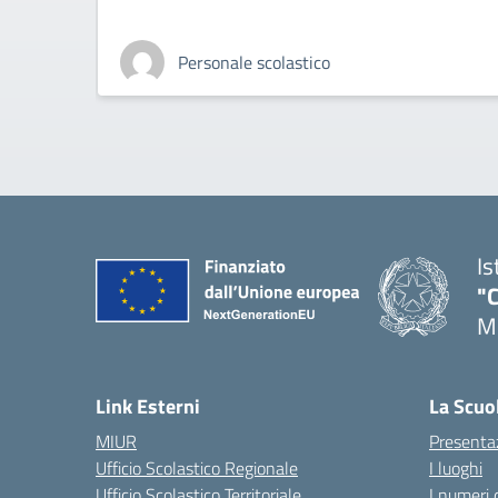
Personale scolastico
Is
"C
Me
— 
Link Esterni
La Scuo
MIUR
Presenta
Ufficio Scolastico Regionale
I luoghi
Ufficio Scolastico Territoriale
I numeri 