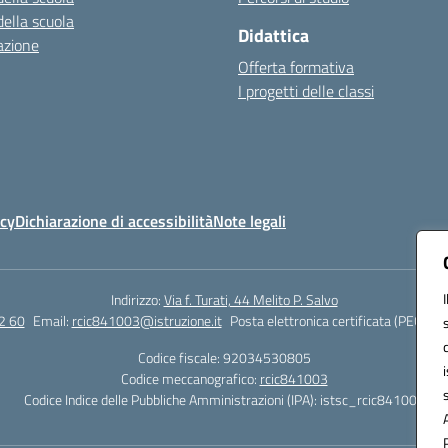
della scuola
Didattica
azione
Offerta formativa
I progetti delle classi
icy
Dichiarazione di accessibilità
Note legali
Indirizzo:
Via f. Turati, 44 Melito P. Salvo
2 60
Email:
rcic841003@istruzione.it
Posta elettronica certificata (PEC):
rc
Codice fiscale: 92034530805
Codice meccanografico:
rcic841003
Codice Indice delle Pubbliche Amministrazioni (IPA): istsc_rcic841003