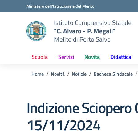
Vai ai contenuti
Vai al menu di navigazione
Vai al footer
Ministero dell'Istruzione e del Merito
Istituto Comprensivo Statale
"C. Alvaro - P. Megali"
Melito di Porto Salvo
Scuola
Servizi
Novità
Didattica
Home
Novità
Notizie
Bacheca Sindacale
Indizione Sciopero 
15/11/2024