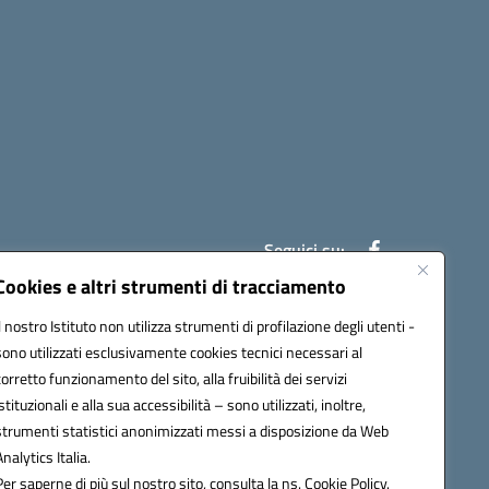
Seguici su:
Cookies e altri strumenti di tracciamento
Il nostro Istituto non utilizza strumenti di profilazione degli utenti -
ic841003@pec.istruzione.it
sono utilizzati esclusivamente cookies tecnici necessari al
corretto funzionamento del sito, alla fruibilità dei servizi
istituzionali e alla sua accessibilità – sono utilizzati, inoltre,
strumenti statistici anonimizzati messi a disposizione da Web
Analytics Italia.
Per saperne di più sul nostro sito, consulta la ns. Cookie Policy.