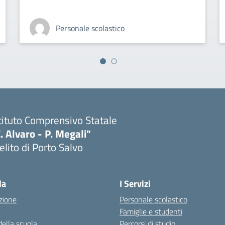
Personale scolastico
tituto Comprensivo Statale
. Alvaro - P. Megali"
lito di Porto Salvo
Visita la pagina iniziale della scuola
la
I Servizi
zione
Personale scolastico
Famiglie e studenti
della scuola
Percorsi di studio