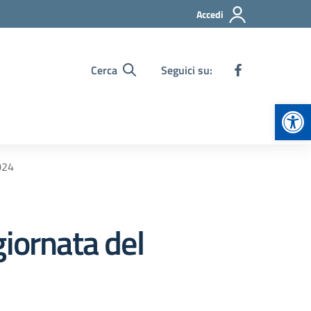
Accedi
Cerca
Seguici su:
Apr
024
iornata del