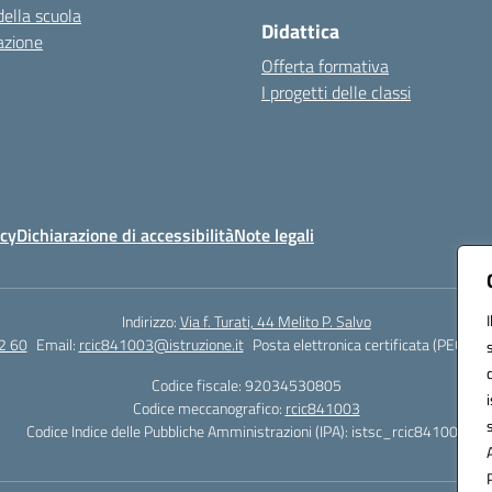
della scuola
Didattica
azione
Offerta formativa
I progetti delle classi
icy
Dichiarazione di accessibilità
Note legali
Indirizzo:
Via f. Turati, 44 Melito P. Salvo
2 60
Email:
rcic841003@istruzione.it
Posta elettronica certificata (PEC):
rc
Codice fiscale: 92034530805
Codice meccanografico:
rcic841003
Codice Indice delle Pubbliche Amministrazioni (IPA): istsc_rcic841003