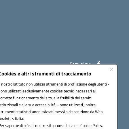
Seguici su:
Cookies e altri strumenti di tracciamento
Il nostro Istituto non utilizza strumenti di profilazione degli utenti -
ic841003@pec.istruzione.it
sono utilizzati esclusivamente cookies tecnici necessari al
corretto funzionamento del sito, alla fruibilità dei servizi
istituzionali e alla sua accessibilità – sono utilizzati, inoltre,
strumenti statistici anonimizzati messi a disposizione da Web
Analytics Italia.
Per saperne di più sul nostro sito, consulta la ns. Cookie Policy.