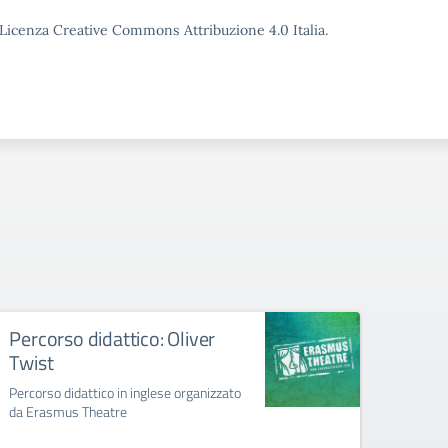
o Licenza Creative Commons Attribuzione 4.0 Italia.
Percorso didattico: Oliver
Inco
Twist
eTwi
Percorso didattico in inglese organizzato
formaz
da Erasmus Theatre