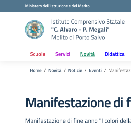
Vai ai contenuti
Vai al menu di navigazione
Vai al footer
Ministero dell'Istruzione e del Merito
Istituto Comprensivo Statale
"C. Alvaro - P. Megali"
Melito di Porto Salvo
Scuola
Servizi
Novità
Didattica
Home
Novità
Notizie
Eventi
Manifestazi
Manifestazione di fi
Manifestazione di fine anno "I colori dell