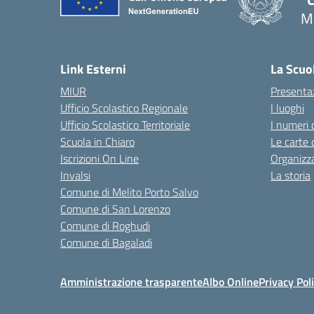
Me
— 
Link Esterni
La Scuo
MIUR
Presenta
Ufficio Scolastico Regionale
I luoghi
Ufficio Scolastico Territoriale
I numeri 
Scuola in Chiaro
Le carte 
Iscrizioni On Line
Organizz
Invalsi
La storia
Comune di Melito Porto Salvo
Comune di San Lorenzo
Comune di Roghudi
Comune di Bagaladi
Amministrazione trasparente
Albo Online
Privacy Pol