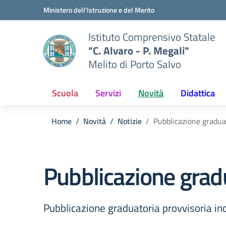
Vai ai contenuti
Vai al menu di navigazione
Vai al footer
Ministero dell'Istruzione e del Merito
Istituto Comprensivo Statale
"C. Alvaro - P. Megali"
Melito di Porto Salvo
Scuola
Servizi
Novità
Didattica
Home
Novità
Notizie
Pubblicazione gradua
Pubblicazione grad
Pubblicazione graduatoria provvisoria in