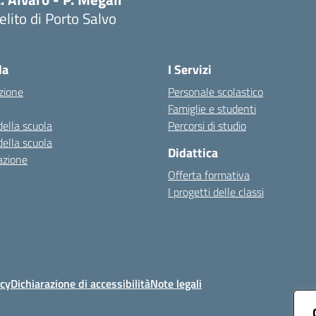
lito di Porto Salvo
Visita la pagina iniziale della scuola
la
I Servizi
zione
Personale scolastico
Famiglie e studenti
della scuola
Percorsi di studio
della scuola
Didattica
azione
Offerta formativa
I progetti delle classi
icy
Dichiarazione di accessibilità
Note legali