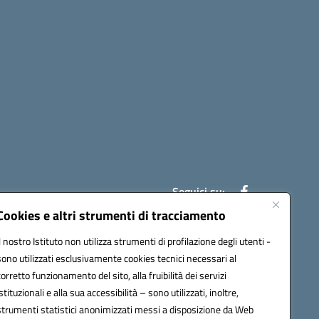
Seguici su:
Cookies e altri strumenti di tracciamento
Il nostro Istituto non utilizza strumenti di profilazione degli utenti -
ic841003@pec.istruzione.it
sono utilizzati esclusivamente cookies tecnici necessari al
corretto funzionamento del sito, alla fruibilità dei servizi
istituzionali e alla sua accessibilità – sono utilizzati, inoltre,
strumenti statistici anonimizzati messi a disposizione da Web