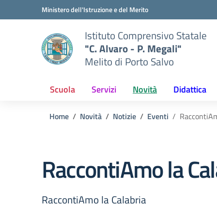
Vai ai contenuti
Vai al menu di navigazione
Vai al footer
Ministero dell'Istruzione e del Merito
Istituto Comprensivo Statale
"C. Alvaro - P. Megali"
Melito di Porto Salvo
Scuola
Servizi
Novità
Didattica
Home
Novità
Notizie
Eventi
RaccontiAm
RaccontiAmo la Cal
RaccontiAmo la Calabria