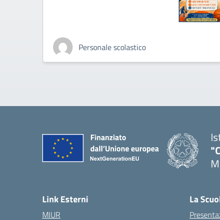
Personale scolastico
Is
"C
Me
— 
Link Esterni
La Scuo
MIUR
Presenta