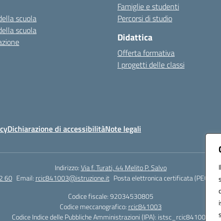
Famiglie e studenti
della scuola
Percorsi di studio
della scuola
Didattica
azione
Offerta formativa
I progetti delle classi
icy
Dichiarazione di accessibilità
Note legali
Indirizzo:
Via f. Turati, 44 Melito P. Salvo
2 60
Email:
rcic841003@istruzione.it
Posta elettronica certificata (PEC):
rc
Codice fiscale: 92034530805
Codice meccanografico:
rcic841003
Codice Indice delle Pubbliche Amministrazioni (IPA): istsc_rcic841003