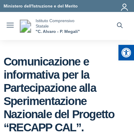
Vai ai contenuti
Vai al menu di navigazione
Vai al footer
Ministero dell'Istruzione e del Merito
Istituto Comprensivo
Statale
"C. Alvaro - P. Megali"
Apr
Comunicazione e
informativa per la
Partecipazione alla
Sperimentazione
Nazionale del Progetto
“RECAPP CAL”.