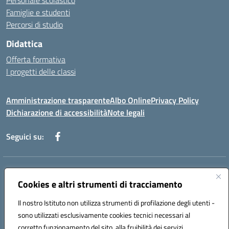
Personale scolastico
Famiglie e studenti
Percorsi di studio
Didattica
Offerta formativa
I progetti delle classi
Amministrazione trasparente
Albo Online
Privacy Policy
Dichiarazione di accessibilità
Note legali
Seguici su:
Indirizzo:
Via f. Turati, 44 Melito P. Salvo
Centralino:
Cookies e altri strumenti di tracciamento
+39 0965 78 12 60
Email:
rcic841003@istruzione.it
Posta elettronica certificata (PEC):
rcic841003@pec.istruzione.it
Il nostro Istituto non utilizza strumenti di profilazione degli utenti -
Codice fiscale: 92034530805
sono utilizzati esclusivamente cookies tecnici necessari al
Codice meccanografico:
rcic841003
corretto funzionamento del sito, alla fruibilità dei servizi