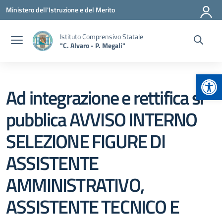
Vai ai contenuti
Vai al menu di navigazione
Vai al footer
Ministero dell'Istruzione e del Merito
Istituto Comprensivo Statale
"C. Alvaro - P. Megali"
Apr
Ad integrazione e rettifica si
pubblica AVVISO INTERNO
SELEZIONE FIGURE DI
ASSISTENTE
AMMINISTRATIVO,
ASSISTENTE TECNICO E