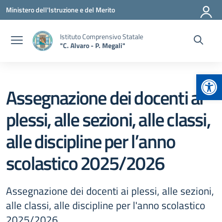
Vai ai contenuti
Vai al menu di navigazione
Vai al footer
Ministero dell'Istruzione e del Merito
Istituto Comprensivo Statale
"C. Alvaro - P. Megali"
Apr
Assegnazione dei docenti ai
plessi, alle sezioni, alle classi,
alle discipline per l’anno
scolastico 2025/2026
Assegnazione dei docenti ai plessi, alle sezioni,
alle classi, alle discipline per l'anno scolastico
2025/2026