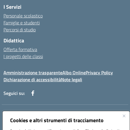
I Servizi
Personale scolastico
Famiglie e studenti
Percorsi di studio
Didattica
Offerta formativa
I progetti delle classi
Amministrazione trasparente
Albo Online
Privacy Policy
Dichiarazione di accessibilità
Note legali
Seguici su:
Indirizzo:
Via f. Turati, 44 Melito P. Salvo
Centralino:
Cookies e altri strumenti di tracciamento
+39 0965 78 12 60
Email:
rcic841003@istruzione.it
Posta elettronica certificata (PEC):
rcic841003@pec.istruzione.it