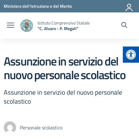
Vai ai contenuti
Vai al menu di navigazione
Vai al footer
Ministero dell'Istruzione e del Merito
Istituto Comprensivo Statale
"C. Alvaro - P. Megali"
Apr
Assunzione in servizio del
nuovo personale scolastico
Assunzione in servizio del nuovo personale
scolastico
Personale scolastico