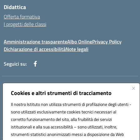
Didattica
Offerta formativa
I progetti delle classi
Amministrazione trasparente
Albo Online
Privacy Policy
Dichiarazione di accessibilità
Note legali
Seguici su:
Indirizzo:
Via f. Turati, 44 Melito P. Salvo
Centralino:
Cookies e altri strumenti di tracciamento
+39 0965 78 12 60
Email:
rcic841003@istruzione.it
Posta elettronica certificata (PEC):
rcic841003@pec.istruzione.it
Il nostro Istituto non utilizza strumenti di profilazione degli utenti -
Codice fiscale: 92034530805
sono utilizzati esclusivamente cookies tecnici necessari al
Codice meccanografico:
rcic841003
corretto funzionamento del sito, alla fruibilità dei servizi
Codice Indice delle Pubbliche Amministrazioni (IPA): istsc_rcic841003
istituzionali e alla sua accessibilità – sono utilizzati, inoltre,
strumenti statistici anonimizzati messi a disposizione da Web