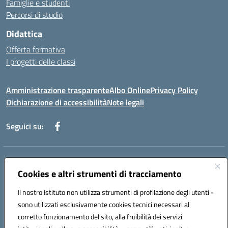
Famiglie e studenti
Percorsi di studio
Didattica
Offerta formativa
I progetti delle classi
Amministrazione trasparente
Albo Online
Privacy Policy
Dichiarazione di accessibilità
Note legali
Seguici su:
Indirizzo:
Via f. Turati, 44 Melito P. Salvo
Centralino:
Cookies e altri strumenti di tracciamento
+39 0965 78 12 60
Email:
rcic841003@istruzione.it
Posta elettronica certificata (PEC):
rcic841003@pec.istruzione.it
Il nostro Istituto non utilizza strumenti di profilazione degli utenti -
Codice fiscale: 92034530805
sono utilizzati esclusivamente cookies tecnici necessari al
Codice meccanografico:
rcic841003
corretto funzionamento del sito, alla fruibilità dei servizi
Codice Indice delle Pubbliche Amministrazioni (IPA): istsc_rcic841003