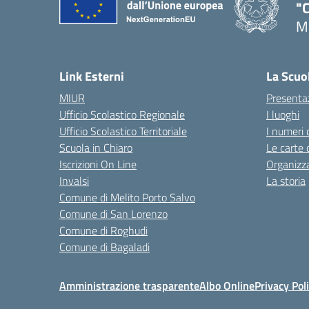
"C
Me
— 
Link Esterni
La Scuo
MIUR
Presenta
Ufficio Scolastico Regionale
I luoghi
Ufficio Scolastico Territoriale
I numeri 
Scuola in Chiaro
Le carte 
Iscrizioni On Line
Organizz
Invalsi
La storia
Comune di Melito Porto Salvo
Comune di San Lorenzo
Comune di Roghudi
Comune di Bagaladi
Amministrazione trasparente
Albo Online
Privacy Pol