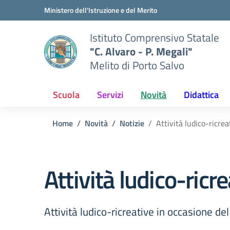
Vai ai contenuti
Vai al menu di navigazione
Vai al footer
Ministero dell'Istruzione e del Merito
Istituto Comprensivo Statale
"C. Alvaro - P. Megali"
Melito di Porto Salvo
Scuola
Servizi
Novità
Didattica
Home
Novità
Notizie
Attività ludico-ricre
Attività ludico-ricr
Attività ludico-ricreative in occasione d