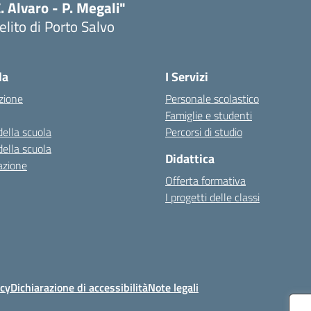
. Alvaro - P. Megali"
lito di Porto Salvo
Visita la pagina iniziale della scuola
la
I Servizi
zione
Personale scolastico
Famiglie e studenti
della scuola
Percorsi di studio
della scuola
Didattica
azione
Offerta formativa
I progetti delle classi
icy
Dichiarazione di accessibilità
Note legali