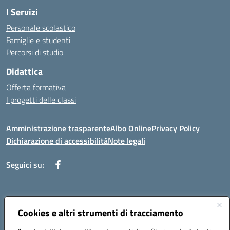
I Servizi
Personale scolastico
Famiglie e studenti
Percorsi di studio
Didattica
Offerta formativa
I progetti delle classi
Amministrazione trasparente
Albo Online
Privacy Policy
Dichiarazione di accessibilità
Note legali
Seguici su:
Indirizzo:
Via f. Turati, 44 Melito P. Salvo
Centralino:
Cookies e altri strumenti di tracciamento
+39 0965 78 12 60
Email:
rcic841003@istruzione.it
Posta elettronica certificata (PEC):
rcic841003@pec.istruzione.it