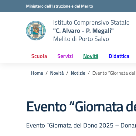
Vai ai contenuti
Vai al menu di navigazione
Vai al footer
Ministero dell'Istruzione e del Merito
Istituto Comprensivo Statale
"C. Alvaro - P. Megali"
Melito di Porto Salvo
Scuola
Servizi
Novità
Didattica
Home
Novità
Notizie
Evento “Giornata de
Evento “Giornata 
Evento “Giornata del Dono 2025 – Don