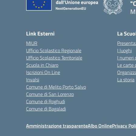
"C
Me
— 
Link Esterni
La Scuo
MIUR
Presenta
Ufficio Scolastico Regionale
I luoghi
Ufficio Scolastico Territoriale
I numeri 
Scuola in Chiaro
Le carte 
Iscrizioni On Line
Organizz
Invalsi
La storia
Comune di Melito Porto Salvo
Comune di San Lorenzo
Comune di Roghudi
Comune di Bagaladi
Amministrazione trasparente
Albo Online
Privacy Pol