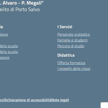
. Alvaro - P. Megali"
lito di Porto Salvo
Visita la pagina iniziale della scuola
la
I Servizi
zione
Personale scolastico
Famiglie e studenti
della scuola
Percorsi di studio
della scuola
Didattica
azione
Offerta formativa
I progetti delle classi
icy
Dichiarazione di accessibilità
Note legali