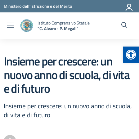
Vai ai contenuti
Vai al menu di navigazione
Vai al footer
Ministero dell'Istruzione e del Merito
Istituto Comprensivo Statale
"C. Alvaro - P. Megali"
Apr
Insieme per crescere: un
nuovo anno di scuola, di vita
e di futuro
Insieme per crescere: un nuovo anno di scuola,
di vita e di futuro