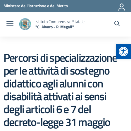
Vai ai contenuti
Vai al menu di navigazione
Vai al footer
Ministero dell'Istruzione e del Merito
Istituto Comprensivo Statale
"C. Alvaro - P. Megali"
Apr
Percorsi di specializzazione
per le attività di sostegno
didattico agli alunni con
disabilità attivati ai sensi
degli articoli 6 e 7 del
decreto-legge 31 maggio