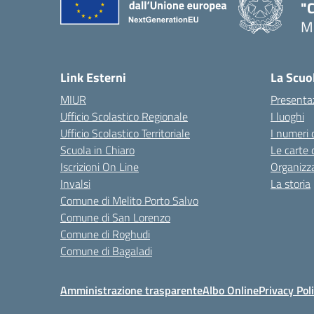
"C
Me
— 
Link Esterni
La Scuo
MIUR
Presenta
Ufficio Scolastico Regionale
I luoghi
Ufficio Scolastico Territoriale
I numeri 
Scuola in Chiaro
Le carte 
Iscrizioni On Line
Organizz
Invalsi
La storia
Comune di Melito Porto Salvo
Comune di San Lorenzo
Comune di Roghudi
Comune di Bagaladi
Amministrazione trasparente
Albo Online
Privacy Pol