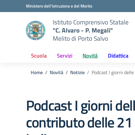
Vai ai contenuti
Vai al menu di navigazione
Vai al footer
Ministero dell'Istruzione e del Merito
Istituto Comprensivo Statale
"C. Alvaro - P. Megali"
Melito di Porto Salvo
Scuola
Servizi
Novità
Didattica
Home
Novità
Notizie
Podcast I giorni dell
Podcast I giorni del
contributo delle 21