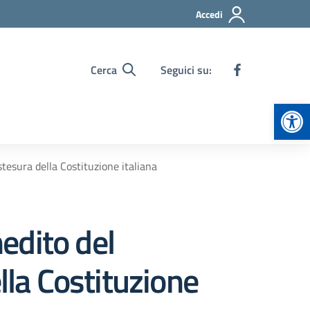
Accedi
Cerca
Seguici su:
Apr
stesura della Costituzione italiana
nedito del
lla Costituzione