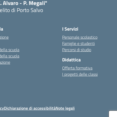
. Alvaro - P. Megali"
lito di Porto Salvo
Visita la pagina iniziale della scuola
la
I Servizi
zione
Personale scolastico
Famiglie e studenti
della scuola
Percorsi di studio
della scuola
Didattica
azione
Offerta formativa
I progetti delle classi
icy
Dichiarazione di accessibilità
Note legali