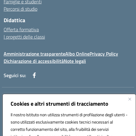
Famiglie e studenti
Percorsi di studio
Didattica
Offerta formativa
I progetti delle classi
Amministrazione trasparente
Albo Online
Privacy Policy
Dichiarazione di accessibilità
Note legali
Seguici su:
Indirizzo:
Via f. Turati, 44 Melito P. Salvo
Centralino:
Cookies e altri strumenti di tracciamento
+39 0965 78 12 60
Email:
rcic841003@istruzione.it
Posta elettronica certificata (PEC):
rcic841003@pec.istruzione.it
Il nostro Istituto non utilizza strumenti di profilazione degli utenti -
Codice fiscale: 92034530805
sono utilizzati esclusivamente cookies tecnici necessari al
Codice meccanografico:
rcic841003
corretto funzionamento del sito, alla fruibilità dei servizi
Codice Indice delle Pubbliche Amministrazioni (IPA): istsc_rcic841003