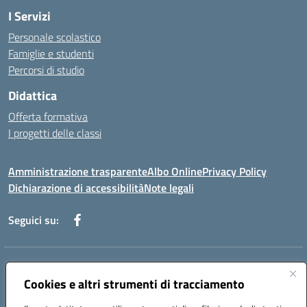
I Servizi
Personale scolastico
Famiglie e studenti
Percorsi di studio
Didattica
Offerta formativa
I progetti delle classi
Amministrazione trasparente
Albo Online
Privacy Policy
Dichiarazione di accessibilità
Note legali
Seguici su:
Indirizzo:
Via f. Turati, 44 Melito P. Salvo
Centralino:
Cookies e altri strumenti di tracciamento
+39 0965 78 12 60
Email:
rcic841003@istruzione.it
Posta elettronica certificata (PEC):
rcic841003@pec.istruzione.it