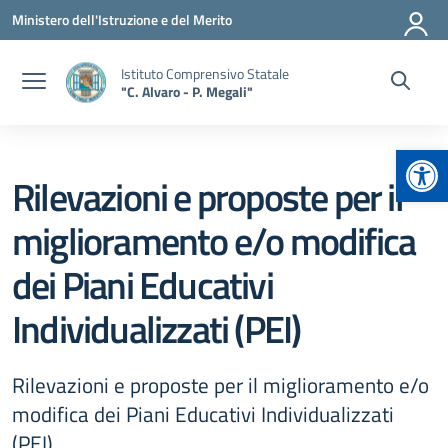
Vai ai contenuti
Vai al menu di navigazione
Vai al footer
Ministero dell'Istruzione e del Merito
Istituto Comprensivo Statale
"C. Alvaro - P. Megali"
Apr
Rilevazioni e proposte per il
miglioramento e/o modifica
dei Piani Educativi
Individualizzati (PEI)
Rilevazioni e proposte per il miglioramento e/o
modifica dei Piani Educativi Individualizzati
(PEI)